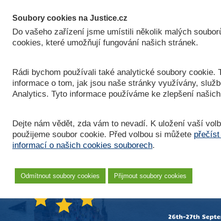
JUSTICE.CZ
Soubory cookies na Justice.cz
EUROPEAN RESTRUCTURING
Do vašeho zařízení jsme umístili několik malých soubo
& INSOLVENCY CONFERENCE
cookies, které umožňují fungování našich stránek.
Rádi bychom používali také analytické soubory cookie. T
informace o tom, jak jsou naše stránky využívány, služ
Analytics. Tyto informace používáme ke zlepšení našich
Dejte nám vědět, zda vám to nevadí. K uložení vaší vol
použijeme soubor cookie. Před volbou si můžete
přečíst
informací o našich cookies souborech
.
Odmítnout soubory cookies
Přijmout soubory cookies