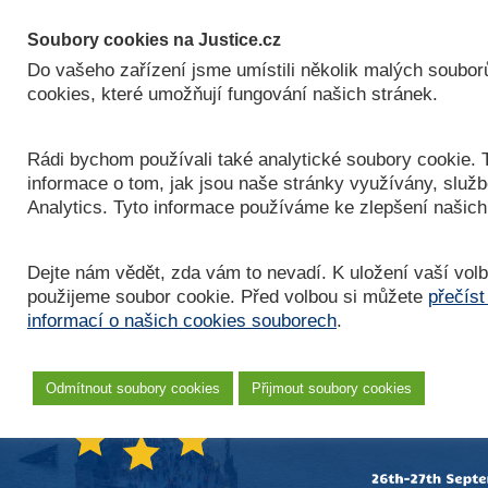
JUSTICE.CZ
Soubory cookies na Justice.cz
EUROPEAN RESTRUCTURING
Do vašeho zařízení jsme umístili několik malých soubo
& INSOLVENCY CONFERENCE
cookies, které umožňují fungování našich stránek.
Rádi bychom používali také analytické soubory cookie. T
informace o tom, jak jsou naše stránky využívány, služ
Analytics. Tyto informace používáme ke zlepšení našich
Dejte nám vědět, zda vám to nevadí. K uložení vaší vol
použijeme soubor cookie. Před volbou si můžete
přečíst
informací o našich cookies souborech
.
Odmítnout soubory cookies
Přijmout soubory cookies